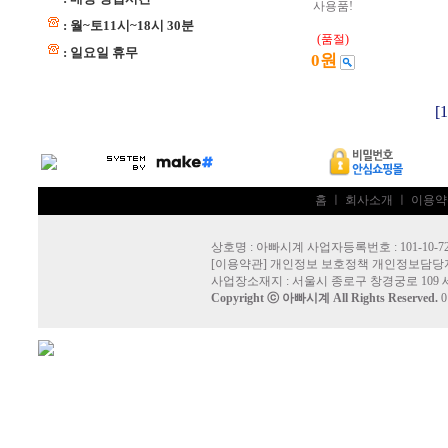
사용품!
: 월~토11시~18시 30분
(품절)
: 일요일 휴무
0원
[1
홈
ㅣ
회사소개
ㅣ
이용약
상호명 : 아빠시계 사업자등록번호 : 101-10-72
[
이용약관
]
개인정보 보호정책
개인정보담당자
사업장소재지 : 서울시 종로구 창경궁로 109 
Copyright ⓒ
아빠시계
All Rights Reserved.
0