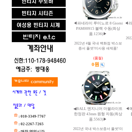
◀파네라이 루미노르 8 Giorni
◀라
PAM00915 블랙 수동(최상
품.1236)▶
20
2022년 4월 국내 백화점 박스보
증서 풀셋!미사용 새제품!
(품절)
0원
◀BALL 엔지니어 마블라이트
◀
한정판 43mm 원형 자동(최상
: 010-3349-7767
품.5563)▶
: 02-2267-7265
2022년 국내 박스보증서 풀셋!미
: 매장 영업시간