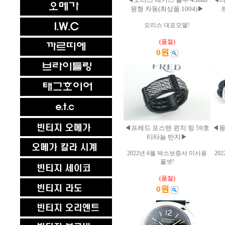
원형 자동(최상품.1004)▶
오리스 대표모델!
(품절)
0원
◀프레드 포스텐 윈치 링 59호
◀몽
티타늄 반지▶
2022년 6월 박스보증서 미사용
20
풀셋!
(품절)
0원