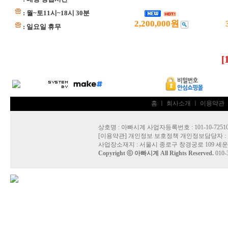
: 월~토11시~18시 30분
2,200,000원
: 일요일 휴무
[
홈
ㅣ
회사소개
ㅣ
이용약관
상호명 : 아빠시계 사업자등록번호 : 101-10-7251
[
이용약관
]
개인정보 보호정책
개인정보담당자 :
사업장소재지 : 서울시 종로구 창경궁로 109 세
Copyright ⓒ
아빠시계
All Rights Reserved.
010