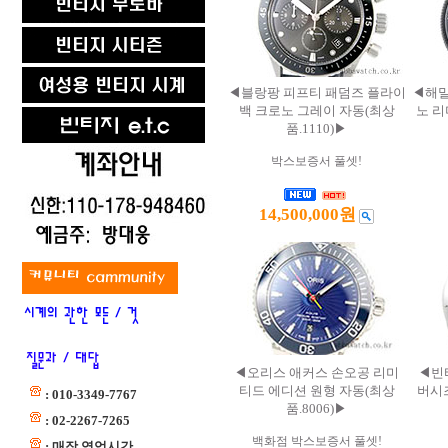
◀블랑팡 피프티 패덤즈 플라이
◀해밀
백 크로노 그레이 자동(최상
노 리
품.1110)▶
박스보증서 풀셋!
14,500,000원
◀오리스 애커스 손오공 리미
◀빈
티드 에디션 원형 자동(최상
버시즈
: 010-3349-7767
품.8006)▶
: 02-2267-7265
백화점 박스보증서 풀셋!
: 매장 영업시간