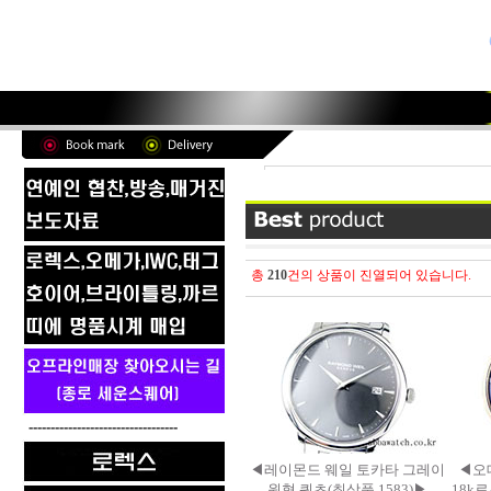
총
210
건의 상품이 진열되어 있습니다.
----------------------------------
◀레이몬드 웨일 토카타 그레이
◀오데
원형 쿼츠(최상품.1583)▶
18k