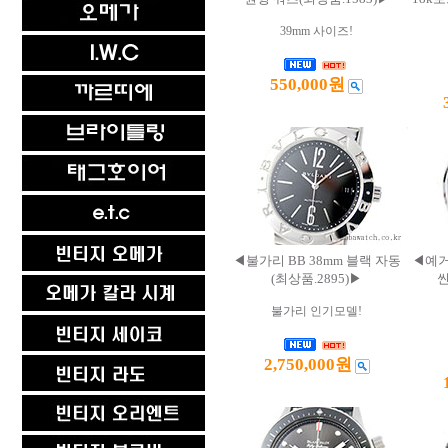
39mm 사이즈!
550,000원
◀불가리 BB 38mm 블랙 자동
◀예거
(최상품.2895)▶
씬
불가리 인기모델!
2,750,000원