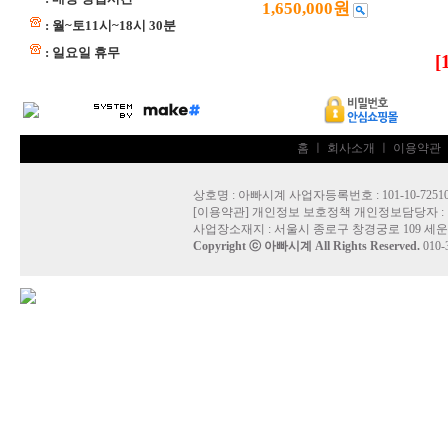
1,650,000원
: 월~토11시~18시 30분
: 일요일 휴무
[
홈
ㅣ
회사소개
ㅣ
이용약관
상호명 : 아빠시계 사업자등록번호 : 101-10-7251
[
이용약관
]
개인정보 보호정책
개인정보담당자 :
사업장소재지 : 서울시 종로구 창경궁로 109 세운
Copyright ⓒ
아빠시계
All Rights Reserved.
010