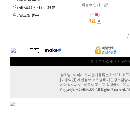
위블로 인기모델!
: 월~토11시~18시 30분
(품절)
: 일요일 휴무
0원
[1
홈
ㅣ
회사소개
ㅣ
이용약
상호명 : 아빠시계 사업자등록번호 : 101-10-72
[
이용약관
]
개인정보 보호정책
개인정보담당자
사업장소재지 : 서울시 종로구 창경궁로 109 
Copyright ⓒ
아빠시계
All Rights Reserved.
0