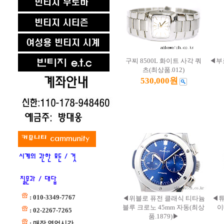
구찌 8500L 화이트 사각 쿼
◀부
츠(최상품.012)
530,000원
: 010-3349-7767
◀위블로 퓨전 클래식 티타늄
◀튜
블루 크로노 45mm 자동(최상
이
: 02-2267-7265
품.1879)▶
: 매장 영업시간