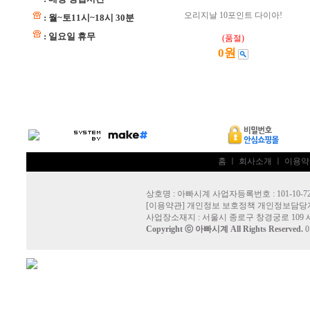
오리지날 10포인트 다이아!
: 월~토11시~18시 30분
: 일요일 휴무
(품절)
0원
홈
ㅣ
회사소개
ㅣ
이용약
상호명 : 아빠시계 사업자등록번호 : 101-10-72
[
이용약관
]
개인정보 보호정책
개인정보담당자
사업장소재지 : 서울시 종로구 창경궁로 109 
Copyright ⓒ
아빠시계
All Rights Reserved.
0