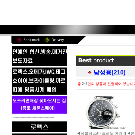
남성용(210)
총
246
건의 상품이 진열되어 있습니
----------------------------------
◀몽블랑 스타 크로노 아라비
◀론