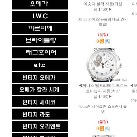
아숫자 블랙 자동(최상
이
품.1460)▶
미
38mm 사이즈!몽블랑 대표 인기
모델!
(품절)
0원
◀제니스 엘프리메로 크로노
◀오
로마숫자 자동(최상
원
품.1463)▶
20
45mm빅사이즈!박스보증서 풀
셋!
(품절)
0원