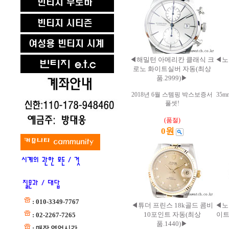
◀해밀턴 아메리칸 클래식 크
◀노
로노 화이트실버 자동(최상
품.2999)▶
2018년 6월 스템핑 박스보증서
35
풀셋!
(품절)
0원
: 010-3349-7767
◀튜더 프린스 18k골드 콤비
◀노
10포인트 자동(최상
이트
: 02-2267-7265
품.1440)▶
: 매장 영업시간