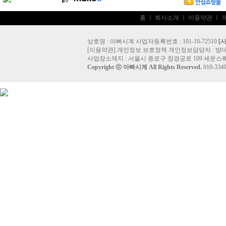
홈
ㅣ
회사소개
ㅣ
이용약관
ㅣ
상호명 : 아빠시계 사업자등록번호 : 101-10-72510
[
[
이용약관
]
개인정보 보호정책
개인정보담당자 :
방
사업장소재지 : 서울시 종로구 창경궁로 109 세운스퀘
Copyright ⓒ
아빠시계
All Rights Reserved.
010-33