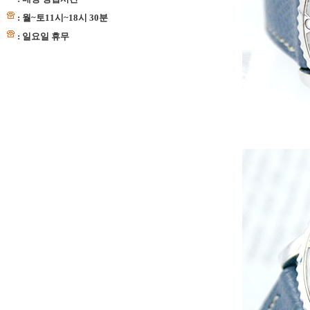
: 월~토11시~18시 30분
: 일요일 휴무