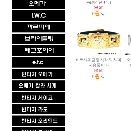
동(최상품.148)
(품절)
0원
베르사체 금장 사각 쿼츠(미
오
사용품.011)
(품절)
0원